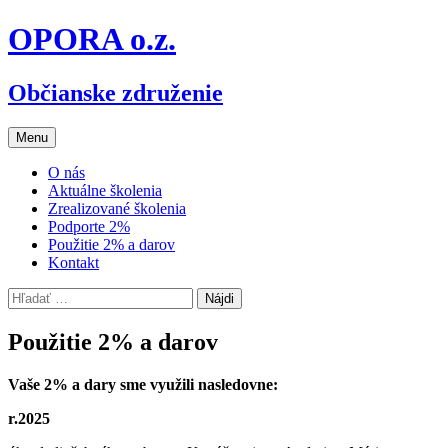
Preskočiť
OPORA o.z.
na
obsah
Občianske združenie
Menu
O nás
Aktuálne školenia
Zrealizované školenia
Podporte 2%
Použitie 2% a darov
Kontakt
Hľadať:
Použitie 2% a darov
Vaše 2% a dary sme využili nasledovne:
r.2025