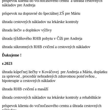
príspevok klienta do voľnočasového centra a úhrada cestovných
nákladov pre Andreja
príspevok na dopravné do špeciálnej ZŠ pre Máriu
úhrada cestovných nákladov na lekárske kontroly
úhrada liečiv a doplnkov výživy
úhrada týždňového RHB pobytu v Číži pre Andreja
úhrada súkromných RHB cvičení a cestovných nákladov
Ďakujeme !
r.2023
úhrada kúpeľnej liečby v Kováčovej pre Andreja a Máriu, doplatku
za sprievod , procedúr nehradených zdravotnou poisťovňou ,
hipoterapie a cestovných nákladov
úhrada RHB cvičení a masáží
úhrada cestovných nákladov na lekárske kontroly a rehabilitácie
príspevok klienta do voľnočasového centra a úhrada cestovných