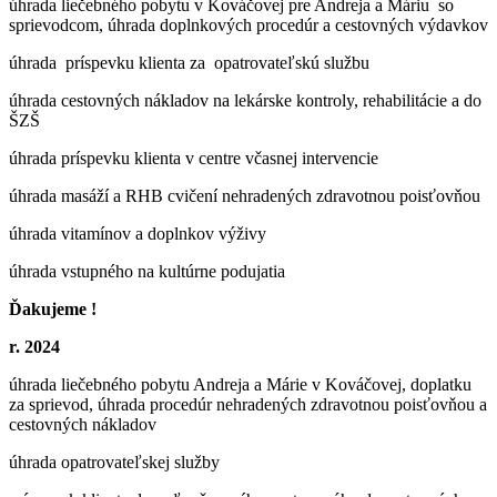
úhrada liečebného pobytu v Kováčovej pre Andreja a Máriu so
sprievodcom, úhrada doplnkových procedúr a cestovných výdavkov
úhrada príspevku klienta za opatrovateľskú službu
úhrada cestovných nákladov na lekárske kontroly, rehabilitácie a do
ŠZŠ
úhrada príspevku klienta v centre včasnej intervencie
úhrada masáží a RHB cvičení nehradených zdravotnou poisťovňou
úhrada vitamínov a doplnkov výživy
úhrada vstupného na kultúrne podujatia
Ďakujeme !
r. 2024
úhrada liečebného pobytu Andreja a Márie v Kováčovej, doplatku
za sprievod, úhrada procedúr nehradených zdravotnou poisťovňou a
cestovných nákladov
úhrada opatrovateľskej služby